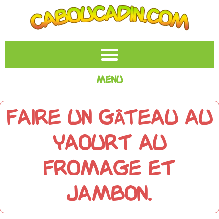
Menu
Faire un gâteau au
yaourt au
fromage et
jambon.