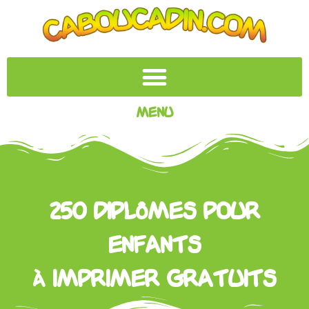
Menu
250 Diplômes pour
enfants
à imprimer gratuits