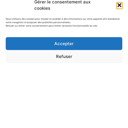
Gérer le consentement aux
cookies
Nous utilisons des cookies pour stocker et accéder à des informations sur votre appareil afin d’améliorer
votre navigation et proposer des publicités personnalisées.
Refuser ou retirer votre consentement peut limiter certaines fonctionnalités du site.
Bricolages de Noël
Accepter
Maternelle : 120+ Idées
Simples…
Refuser