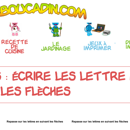
Recette
D
Jeux à
Le
de
i
imprimer
Jardinage
Cuisine
: écrire les lettre 
les flèches