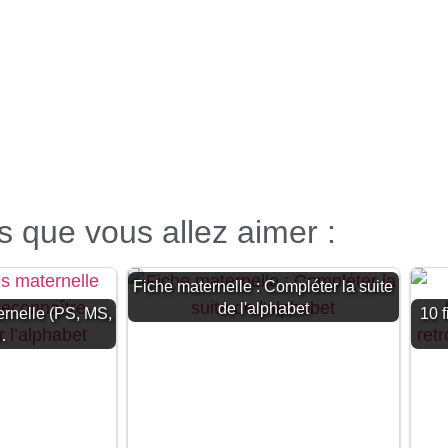
es que vous allez aimer :
Fiche maternelle : Compléter la suite
de l'alphabet
ernelle (PS, MS,
10 
…