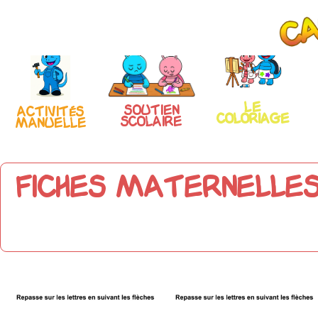
Le
Soutien
Activités
coloriage
scolaire
manuelle
Fiches maternelles 