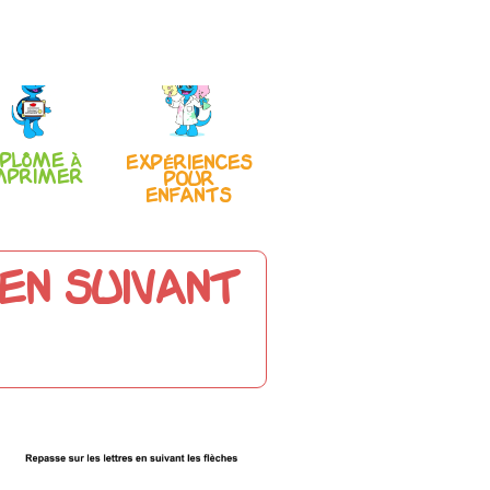
iplôme à
Expériences
mprimer
pour
enfants
en suivant