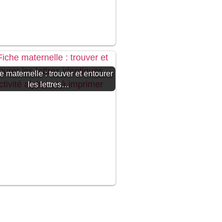
e maternelle : trouver et entourer
les lettres…