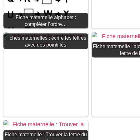
Fiche maternelle alphabet :
compléter l’ordre…
Fiches maternelles : écrire les lettres
avec des pointillés
Fiche maternelle : aj
lettre de
Fiche maternelle : Trouver la lettre du