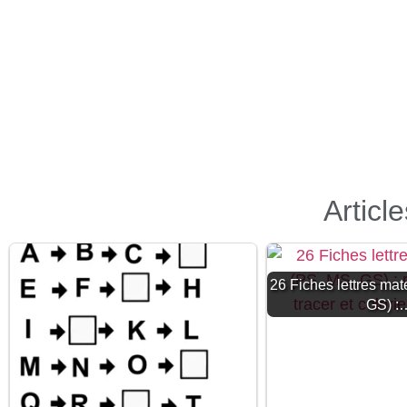
Articl
26 Fiches lettres mat
GS) :