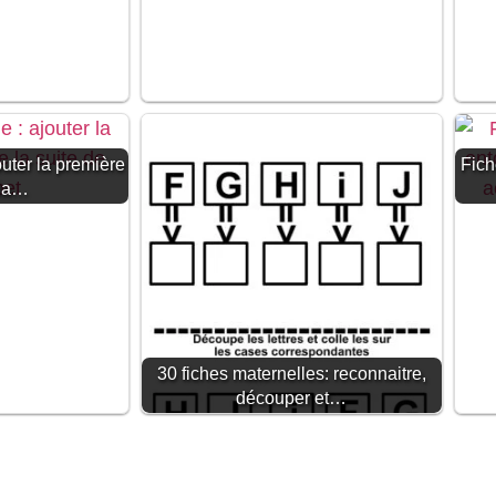
outer la première
Fich
 la…
30 fiches maternelles: reconnaitre,
découper et…