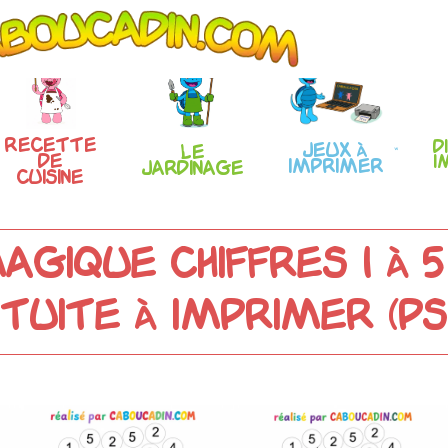
Recette
D
Jeux à
Le
de
i
imprimer
Jardinage
Cuisine
gique Chiffres 1 à 5 
uite à Imprimer (PS