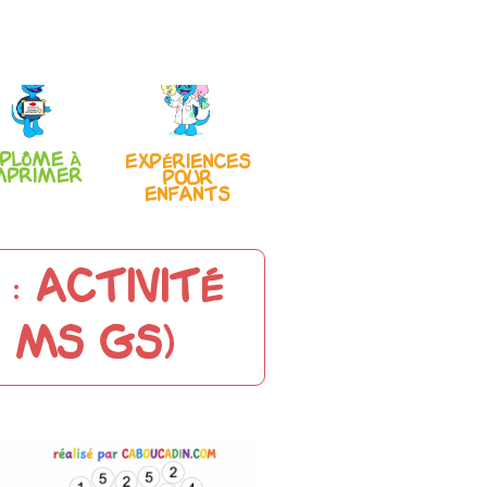
iplôme à
Expériences
mprimer
pour
enfants
: Activité
 MS GS)