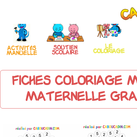
Le
Soutien
Activités
coloriage
scolaire
manuelle
Fiches Coloriage Ma
Maternelle Grat