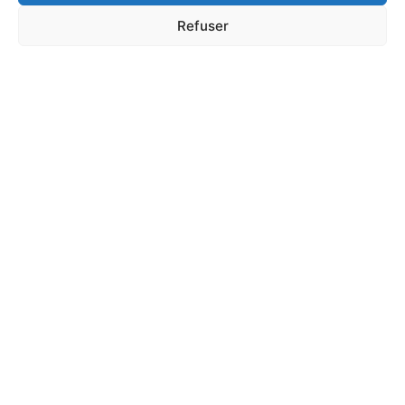
Refuser
Apprendre les chiffres en maternelle :
exercice pour…