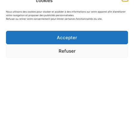
cookies
Nous utilisons des cookies pour stocker et accéder à des informations sur votre appareil afin d’améliorer
votre navigation et proposer des publicités personnalisées.
Refuser ou retirer votre consentement peut limiter certaines fonctionnalités du site.
10 fiches maternelles pour
apprendre à compter avec…
Accepter
Refuser
Apprendre les chiffres en maternelle :
exercice pour…