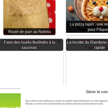
La pizza lapin : une re
pour Pâques
Roulé de pain au Nutella
Faire des roulés feuilletés à la
La recette du Raimbow c
saucisse.
rapide
Gérer le co
Nous utilisons des cookies pour stocker et accéder à des informations sur votre appareil 
Refuser ou retirer votre consentement peut limiter certaines fonctionnalités du site.