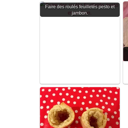
Faire des roulés feuilletés pesto et
jambon.