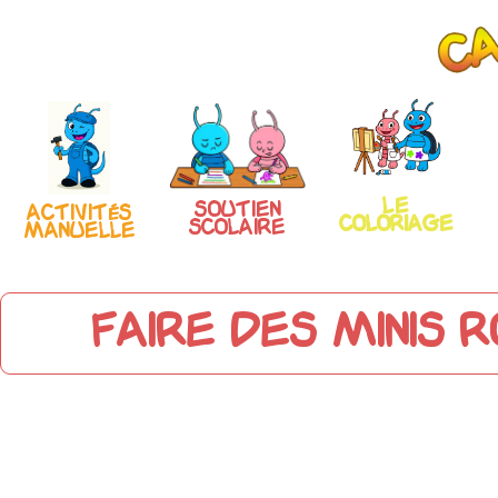
Le
Soutien
Activités
coloriage
scolaire
manuelle
Faire des minis 