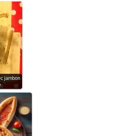
ec jambon
e