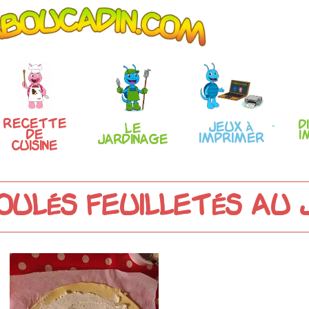
Recette
D
Jeux à
Le
de
i
imprimer
Jardinage
Cuisine
roulés feuilletés au