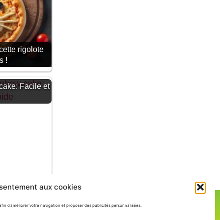
cette rigolote
 !
ake: Facile et
nsentement aux cookies
afin d’améliorer votre navigation et proposer des publicités personnalisées.