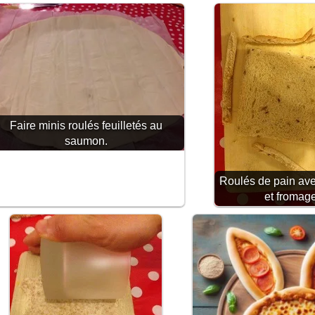
Faire minis roulés feuilletés au
saumon.
Roulés de pain av
et fromag