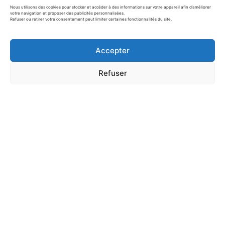
Nous utilisons des cookies pour stocker et accéder à des informations sur votre appareil afin d’améliorer
votre navigation et proposer des publicités personnalisées.
Refuser ou retirer votre consentement peut limiter certaines fonctionnalités du site.
Accepter
Refuser
Bricolage Fête des Pères : "Je t’aime
grand comme…