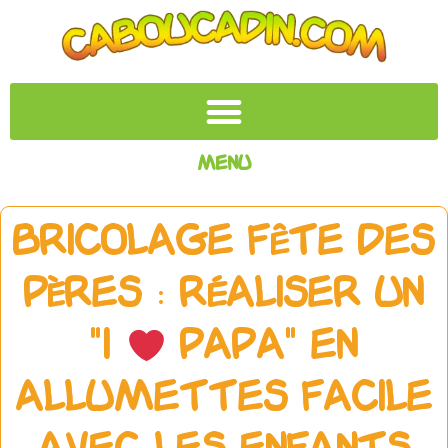
Menu
Bricolage Fête des
Pères : Réaliser un
"I
Papa" en
Allumettes Facile