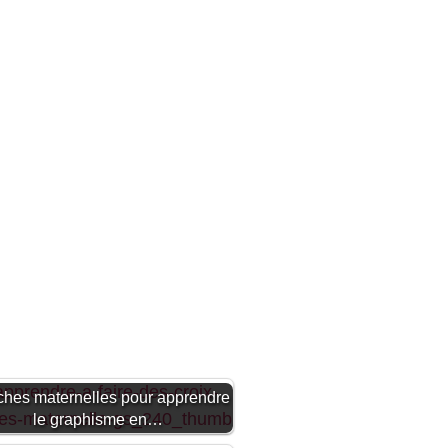
iches maternelles pour apprendre
le graphisme en…