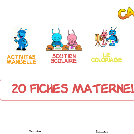
Le
Soutien
Activités
coloriage
scolaire
manuelle
20 fiches materne