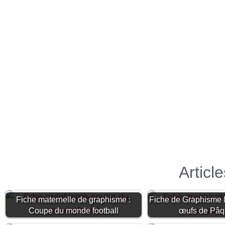
Articl
Fiche maternelle de graphisme :
Fiche de Graphisme M
Coupe du monde football
œufs de Pâ