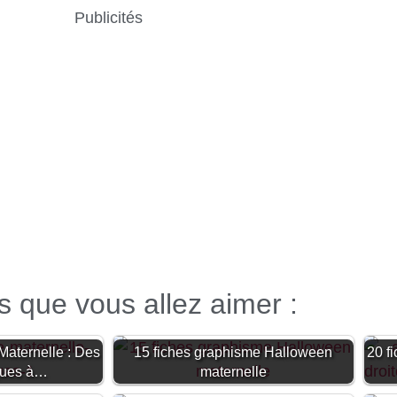
Publicités
es que vous allez aimer :
aternelle : Des
15 fiches graphisme Halloween
20 f
ques à…
maternelle