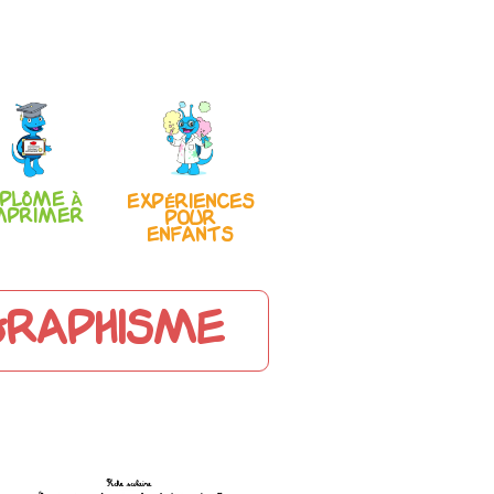
iplôme à
Expériences
mprimer
pour
enfants
graphisme