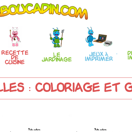
Recette
D
Jeux à
Le
de
i
imprimer
Jardinage
Cuisine
lles : coloriage et 