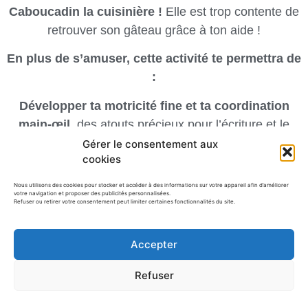
Caboucadin la cuisinière !
Elle est trop contente de
retrouver son gâteau grâce à ton aide !
En plus de s’amuser, cette activité te permettra de
:
Développer ta motricité fine et ta coordination
main-œil,
des atouts précieux pour l’écriture et le
dessin.
Gérer le consentement aux
cookies
Apprendre à suivre un tracé et à respecter des
Nous utilisons des cookies pour stocker et accéder à des informations sur votre appareil afin d’améliorer
consignes simples.
votre navigation et proposer des publicités personnalisées.
Refuser ou retirer votre consentement peut limiter certaines fonctionnalités du site.
Stimuler ta concentration et ta persévérance pour
atteindre l’objectif final.
Accepter
Découvrir le plaisir de réussir un défi et d’aider
Refuser
un personnage attachant.