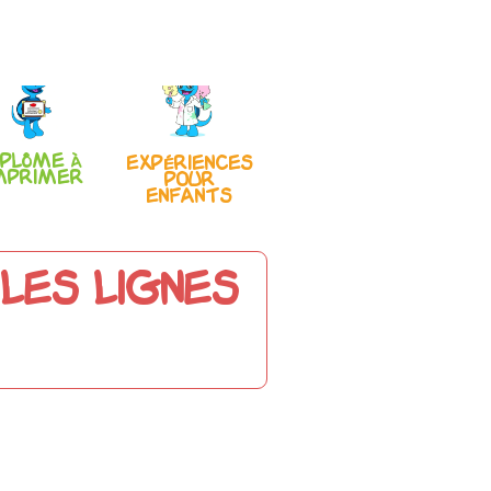
iplôme à
Expériences
mprimer
pour
enfants
les lignes