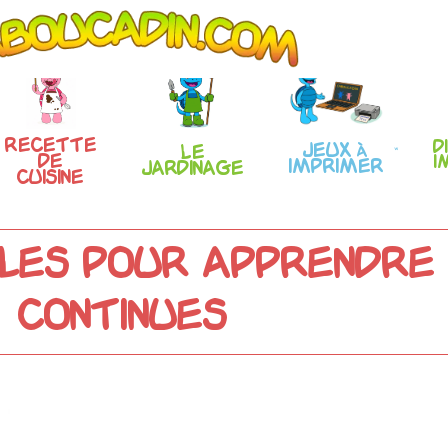
Recette
D
Jeux à
Le
de
i
imprimer
Jardinage
Cuisine
les pour apprendre 
continues