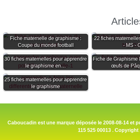
Articl
Fiche maternelle de graphisme :
22 fiches maternell
Coupe du monde football
- MS - 
30 fiches maternelles pour apprendre
Fiche de Graphisme M
le graphisme en…
œufs de Pâ
25 fiches maternelles pour apprendre
le graphisme
Caboucadin est une marque déposée le 2008-08-14 et pub
115 525 00013 . Copyright