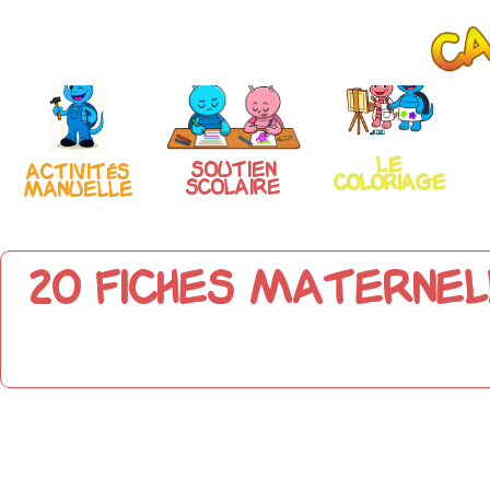
Le
Soutien
Activités
coloriage
scolaire
manuelle
20 fiches maternel