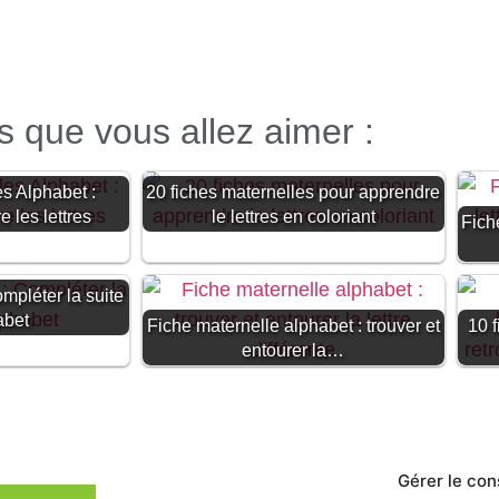
es que vous allez aimer :
s Alphabet :
20 fiches maternelles pour apprendre
e les lettres
le lettres en coloriant
Fiche
mpléter la suite
abet
Fiche maternelle alphabet : trouver et
10 
entourer la…
Gérer le co