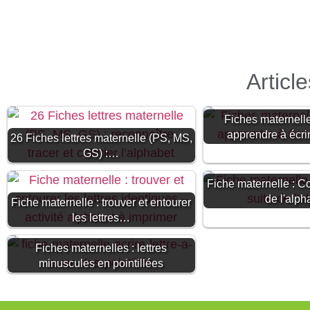
Articl
Fiches maternelle
apprendre à écrir
26 Fiches lettres maternelle (PS, MS,
GS) :…
Fiche maternelle : Co
de l'alph
Fiche maternelle : trouver et entourer
les lettres…
Fiches maternelles : lettres
minuscules en pointillées