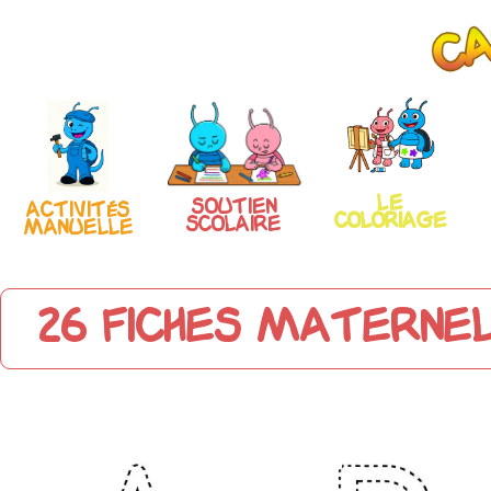
Le
Soutien
Activités
coloriage
scolaire
manuelle
26 fiches maternel