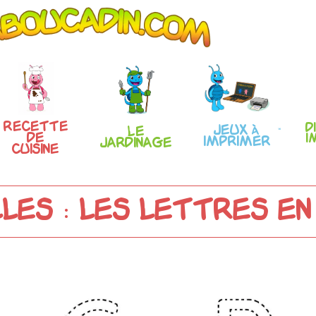
Recette
D
Jeux à
Le
de
i
imprimer
Jardinage
Cuisine
les : les lettres en 