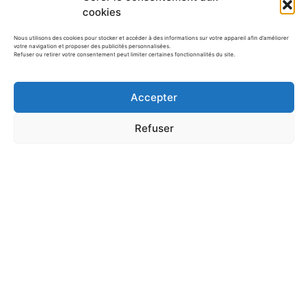
cookies
Nous utilisons des cookies pour stocker et accéder à des informations sur votre appareil afin d’améliorer
votre navigation et proposer des publicités personnalisées.
Refuser ou retirer votre consentement peut limiter certaines fonctionnalités du site.
10 fiches maternelles : compter les
poussins de Pâques
Accepter
Refuser
10 Fiches maternelles de Pâques :
Compter les petits…