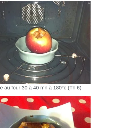
e au four 30 à 40 mn à 180°c (Th 6)