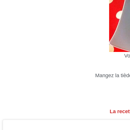
Vo
Mangez la tiède
La rece