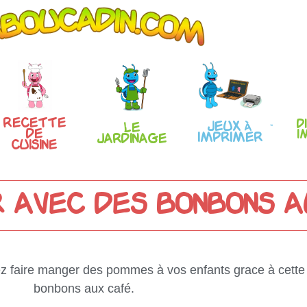
Recette
D
Jeux à
Le
de
i
imprimer
Jardinage
Cuisine
 avec des bonbons a
 faire manger des pommes à vos enfants grace à cette 
bonbons aux café.