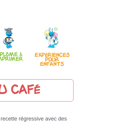
iplôme à
Expériences
mprimer
pour
enfants
u café
recette régressive avec des