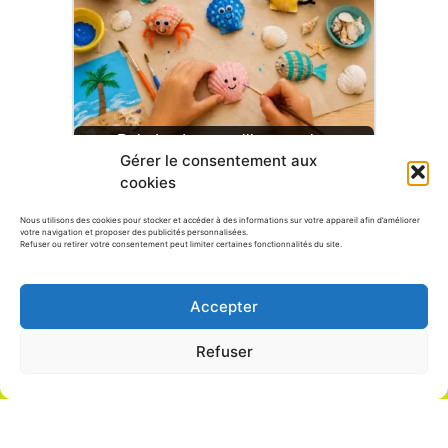
Peindre des coquillages et les
Gérer le consentement aux
transformer en petits…
cookies
Nous utilisons des cookies pour stocker et accéder à des informations sur votre appareil afin d’améliorer
votre navigation et proposer des publicités personnalisées.
Refuser ou retirer votre consentement peut limiter certaines fonctionnalités du site.
Caboucadin est une marque déposée le 2008-08-14 et
publiée le 2008-09-26(BOPI 2008-39) sous le numéro
Accepter
3594388 à l’INPI .Identifiant SIRET 515 115 525 00013 .
Refuser
Copyright 2008- 2023 by caboucadin.com. Une
réalisation
webandroll
Conditions générales d'utilisations