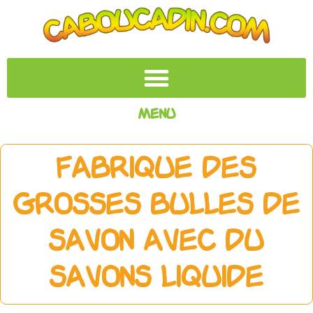
Menu
Fabrique des
grosses bulles de
savon avec du
savons liquide