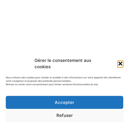
Gérer le consentement aux
cookies
Nous utilisons des cookies pour stocker et accéder à des informations sur votre appareil afin d’améliorer
votre navigation et proposer des publicités personnalisées.
Refuser ou retirer votre consentement peut limiter certaines fonctionnalités du site.
Accepter
Articles que vous allez aimer
:
Refuser