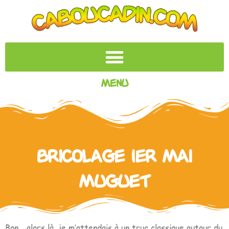
Menu
Bricolage 1er Mai
muguet
Bon… alors là, je m’attendais à un truc classique autour du