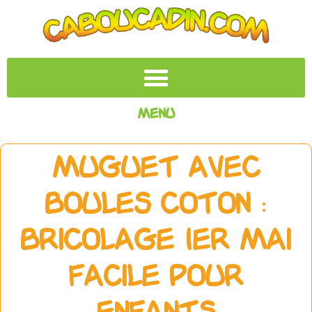
Menu
Muguet avec
boules Coton :
Bricolage 1er Mai
Facile pour