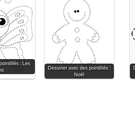
ointillés : Les
Dessiner avec des pointillés :
ns
Noël