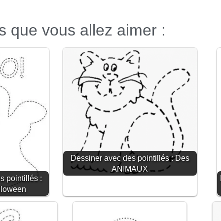
es que vous allez aimer :
Dessiner avec des pointillés : Des
ANIMAUX
 pointillés :
lloween