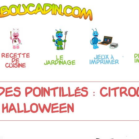
Recette
D
Jeux à
Le
de
i
imprimer
Jardinage
Cuisine
es pointillés : Citro
Halloween