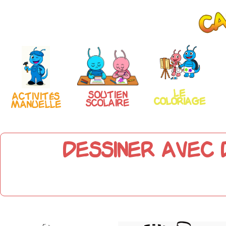
Le
Soutien
Activités
coloriage
scolaire
manuelle
Dessiner avec d