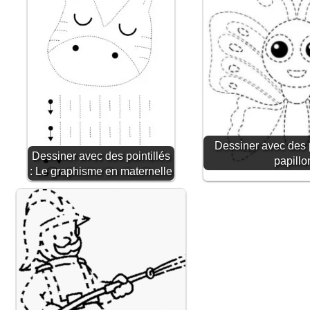
Dessiner avec des p
Dessiner avec des pointillés
papillo
: Le graphisme en maternelle