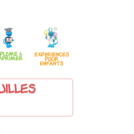
iplôme à
Expériences
mprimer
pour
enfants
uilles