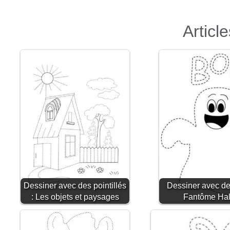
Articl
Dessiner avec des pointillés
Dessiner avec des
: Les objets et paysages
Fantôme Ha