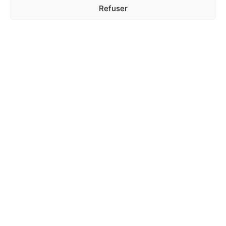
Refuser
Fiche maternelle : Colorier la case vide
de la même couleur