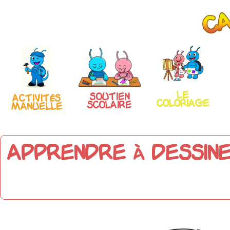
Le
Soutien
Activités
coloriage
scolaire
manuelle
Apprendre à dessine