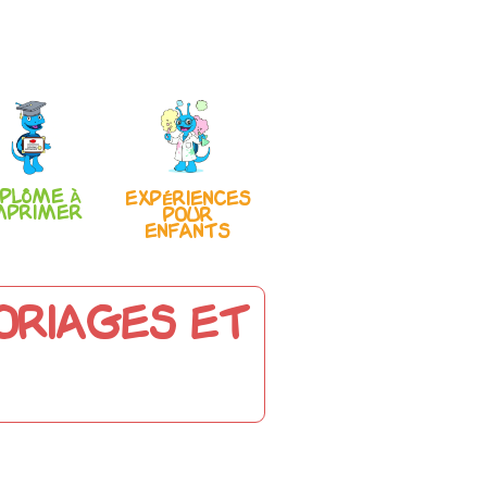
iplôme à
Expériences
mprimer
pour
enfants
loriages et