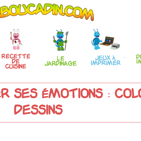
Recette
D
Jeux à
Le
de
i
imprimer
Jardinage
Cuisine
r ses émotions : Co
dessins