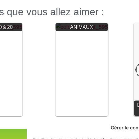
es que vous allez aimer :
Dessiner avec des
vec des
pointillés : Des
 0 à 20
ANIMAUX
Gérer le co