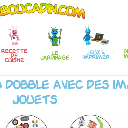
Recette
D
Jeux à
Le
de
i
imprimer
Jardinage
Cuisine
u Dobble avec des i
jouets