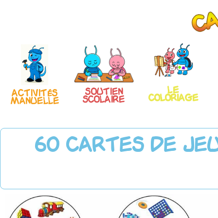
Le
Soutien
Activités
coloriage
scolaire
manuelle
60 cartes de je