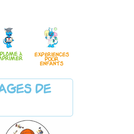
iplôme à
Expériences
mprimer
pour
enfants
mages de