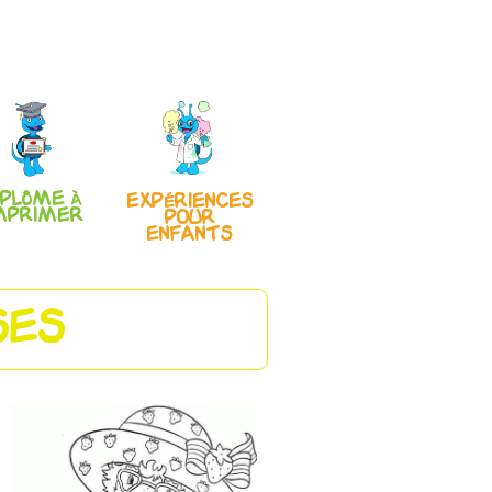
iplôme à
Expériences
mprimer
pour
enfants
SES