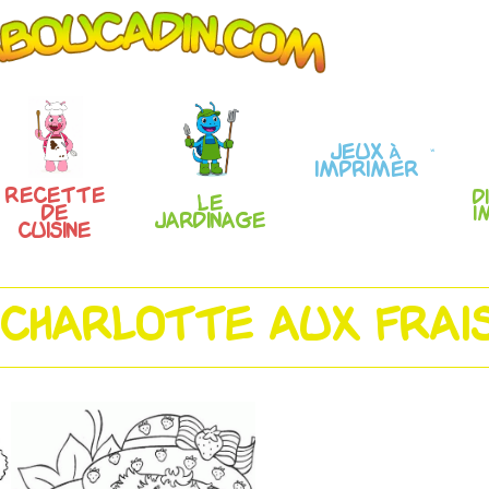
Jeux à
imprimer
Recette
D
Le
de
i
Jardinage
Cuisine
 CHARLOTTE AUX FRAI