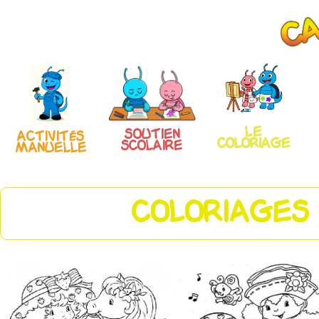
Le
Soutien
Activités
coloriage
scolaire
manuelle
COLORIAGES