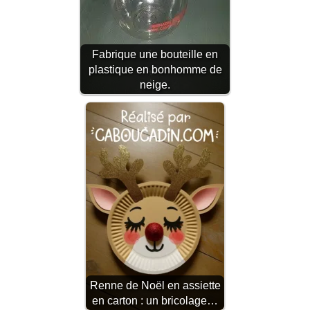
Fabrique une bouteille en
plastique en bonhomme de
neige.
Renne de Noël en assiette
en carton : un bricolage…