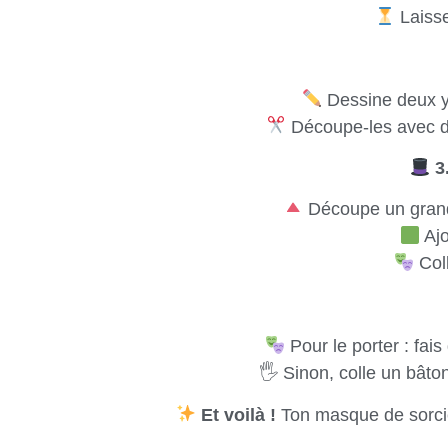
Laisse
Dessine deux ye
Découpe-les avec de
3.
Découpe un grand 
Ajo
Coll
Pour le porter : fais
🖐️ Sinon, colle un bâto
Et voilà !
Ton masque de sorciè