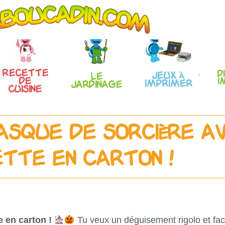
Recette
D
Jeux à
Le
de
i
imprimer
Jardinage
Cuisine
asque de sorcière a
ette en carton !
e en carton !
Tu veux un déguisement rigolo et fac