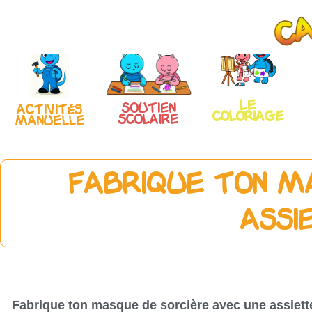
Le
Soutien
Activités
coloriage
scolaire
manuelle
Fabrique ton m
assi
Fabrique ton masque de sorcière avec une assiett