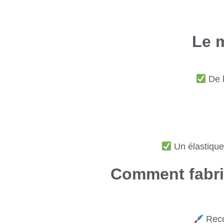
Le m
De l
Un élastique
Comment fabri
Recou