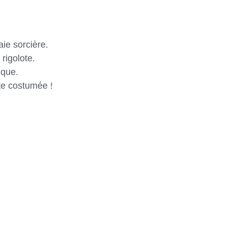
ie sorcière.
rigolote.
ique.
ête costumée !