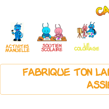
Le
Soutien
Activités
coloriage
scolaire
manuelle
Fabrique ton la
ass