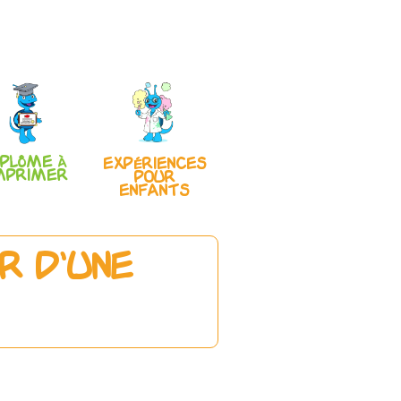
iplôme à
Expériences
mprimer
pour
enfants
r d'une