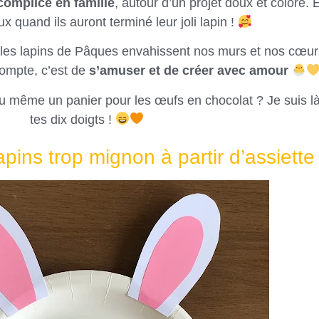
omplice en famille
, autour d’un projet doux et coloré. Et
x quand ils auront terminé leur joli lapin !
e les lapins de Pâques envahissent nos murs et nos cœur
compte, c’est de
s’amuser et de créer avec amour
u même un panier pour les œufs en chocolat ? Je suis là
tes dix doigts !
apins trop mignon à partir d’assiette