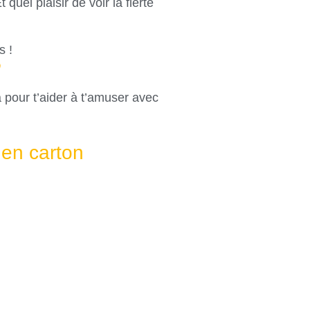
 quel plaisir de voir la fierté
s !
 pour t’aider à t’amuser avec
 en carton