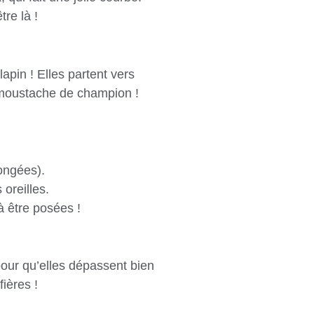
tre là !
apin ! Elles partent vers
lle moustache de champion !
ongées).
 oreilles.
 à être posées !
pour qu’elles dépassent bien
fières !