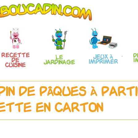
Recette
D
Jeux à
Le
de
i
imprimer
Jardinage
Cuisine
pin de Pâques à parti
iette en carton