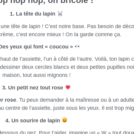
p hop hop, on bricole !
1. La tête du lapin
ne tête de lapin ! C’est notre base. Pas besoin de découp
 crème, c’est encore mieux ! On la garde comme ça.
 Des yeux qui font « coucou »
aut de l’assiette, l’un à côté de l’autre. Voilà, ton lapi
essiner deux cercles blancs et deux petites pupilles noi
maison, tout aussi mignons !
3. Un petit nez tout rose
er rose
. Tu peux demander à la maîtresse ou à un adulte 
 au centre de l’assiette, juste sous les yeux. Il est trop 
4. Un sourire de lapin
essous du nez. Pour t’aider, imagine un « W » tout doux, 