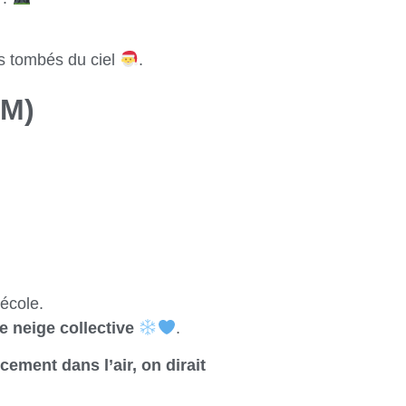
ns tombés du ciel
.
EM)
’école.
e neige collective
.
ement dans l’air, on dirait