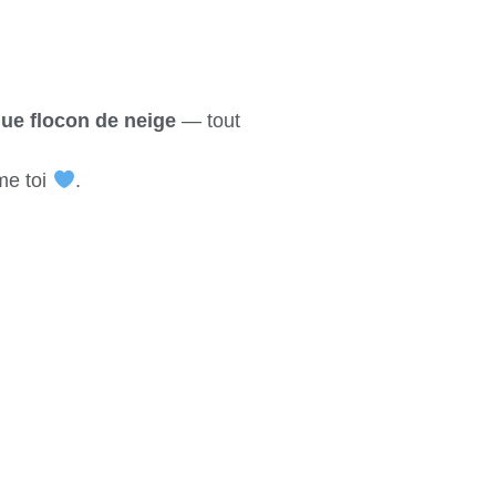
ue flocon de neige
— tout
me toi
.