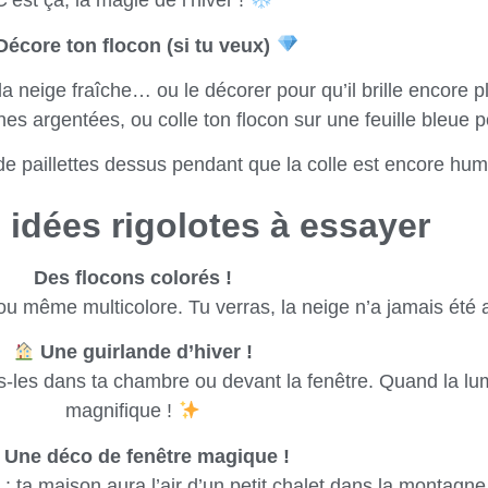
C’est ça, la magie de l’hiver !
écore ton flocon (si tu veux)
a neige fraîche… ou le décorer pour qu’il brille encore p
nes argentées, ou colle ton flocon sur une feuille bleue pou
 de paillettes dessus pendant que la colle est encore h
 idées rigolotes à essayer
Des flocons colorés !
ou même multicolore. Tu verras, la neige n’a jamais été 
Une guirlande d’hiver !
s-les dans ta chambre ou devant la fenêtre. Quand la lum
magnifique !
Une déco de fenêtre magique !
s : ta maison aura l’air d’un petit chalet dans la montagne