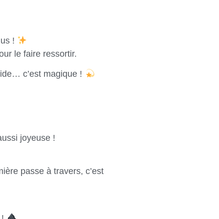
lus !
r le faire ressortir.
umide… c’est magique !
aussi joyeuse !
ière passe à travers, c’est
 !