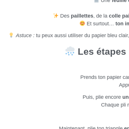
Une
feuille
Des
paillettes
, de la
colle pa
Et surtout…
ton i
Astuce :
tu peux aussi utiliser du papier bleu cla
Les étapes 
Prends ton papier car
Appu
Puis, plie encore
un
Chaque pli 
Maintenant, plie ton triangle
en