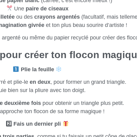
 de papier blanc
(carrée, c’est encore mieux !)
Une
paire de ciseaux
illetée
ou des
crayons argentés
(facultatif, mais tellemen
magination givrée
et ton plus beau sourire d’artiste !
ir, argenté ou même du papier recyclé pour créer des floc
pour créer ton flocon magiq
Plie la feuille
ré et plie-le
en deux
, pour former un grand triangle.
ie bien sur la pliure avec ton doigt.
e deuxième fois
pour obtenir un triangle plus petit.
rapproche ton flocon de sa forme magique !
2️
Fais un dernier pli
 trois parties
, comme si tu faisais un petit cône de gla