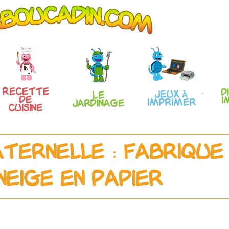
Recette
D
Jeux à
Le
de
i
imprimer
Jardinage
Cuisine
ternelle : fabrique
neige en papier