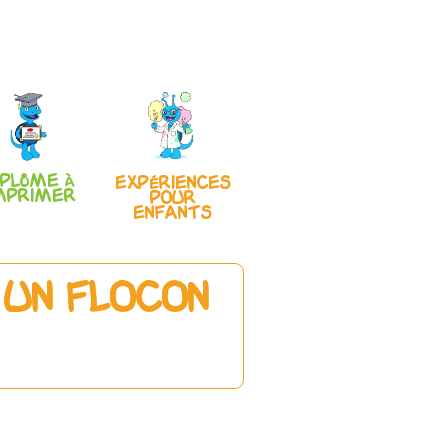
iplôme à
Expériences
mprimer
pour
enfants
 un flocon