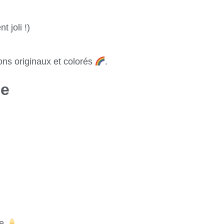
t joli !)
ons originaux et colorés
.
ue
ce
.