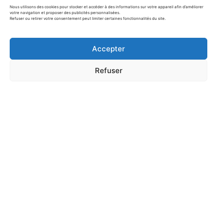
Nous utilisons des cookies pour stocker et accéder à des informations sur votre appareil afin d’améliorer
votre navigation et proposer des publicités personnalisées.
Une idée de Noël trop
Refuser ou retirer votre consentement peut limiter certaines fonctionnalités du site.
facile : un renne adorable
en…
Accepter
Refuser
Bricolage de Noël : Renne
avec empreintes de mains
–…