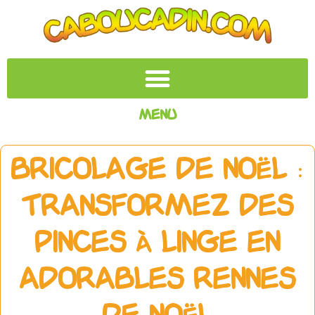
Menu
Bricolage de Noël :
Transformez des
pinces à linge en
adorables rennes