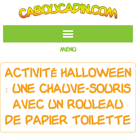
Menu
Activité Halloween
: une chauve-souris
avec un rouleau
de papier toilette